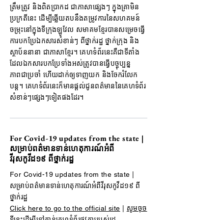
ត្រឹមត្រូវ និងពិតប្រាកដ ជាភាសាផ្សេងៗ ក្នុងគ្រាមិន
ប្រក្រតីនេះ ដើម្បីឆ្លើយតបនឹងតម្រូវការនៃសហគមន៍
ចម្រុះនៅក្នុងទីក្រុងឡូវែល សមាគមខ្មែរបានសម្រេចធ្វើ
ការបកប្រែឯកសារសំខាន់ៗ ពីថ្នាក់រដ្ឋ ថ្នាក់ក្រុង និង
ស្ថាប័ននានា ជាភាសាខ្មែរ។ គេហទំព័រនេះគឺជាទីតាំង
ដែលឯកសារបកប្រែទាំងអស់ត្រូវបានធ្វើបច្ចុប្បន្ន
ភាពជាប្រចាំ ហើយដាក់ឲ្យទាញយក និងចែករំលែក
បន្ត។ គេហទំព័រនេះក៏មានផ្តល់ជូនពត៌មាននៃគេហទំព័រ
សំខាន់ៗផ្សេងៗទៀតផងដែរ។
For Covid-19 updates from the state |
សម្រាប់ពត៌មានទាន់ហេតុការណ៍អំពី
វីរុសកូវីដ១៩ ពីថ្នាក់រដ្ឋ
For Covid-19 updates from the state |
សម្រាប់ពត៌មានទាន់ហេតុការណ៍អំពីវីរុសកូវីដ១៩ ពី
ថ្នាក់រដ្ឋ
Click here to go to the official site
|
សូមចុច
ទីនេះដើម្បីទៅកាន់គេហទំព័រផ្លូវការរបស់រដ្ឋ