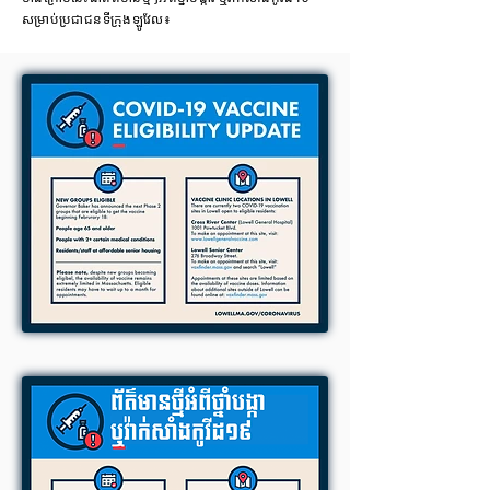
សម្រាប់ប្រជាជនទីក្រុងឡូវែល៖