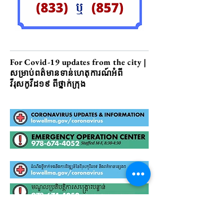
For Covid-19 updates from the city |
សម្រាប់ពត៌មានទាន់ហេតុការណ៍អំពី
វីរុសកូវីដ១៩ ពីថ្នាក់ក្រុង